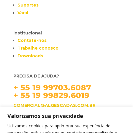
Suportes
Varal
Institucional
Contate-nos
Trabalhe conosco
Downloads
PRECISA DE AJUDA?
+ 55 19 99703.6087
+ 55 19 99829.6019
COMERCIAL@ALGESCADAS.COM.BR
Valorizamos sua privacidade
HORÁRIO DE ATENDIMENTO:
SEG. À QUI. 07H ÀS 17H.
Utilizamos cookies para aprimorar sua experiência de
SEX. 07H ÀS 16H.
navegação, exibir anúncios ou conteúdo personalizado e