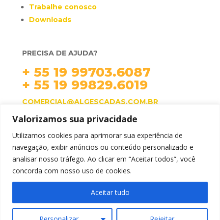
Trabalhe conosco
Downloads
PRECISA DE AJUDA?
+ 55 19 99703.6087
+ 55 19 99829.6019
COMERCIAL@ALGESCADAS.COM.BR
Valorizamos sua privacidade
HORÁRIO DE ATENDIMENTO:
SEG. À QUI. 07H ÀS 17H.
Utilizamos cookies para aprimorar sua experiência de
SEX. 07H ÀS 16H.
navegação, exibir anúncios ou conteúdo personalizado e
analisar nosso tráfego. Ao clicar em “Aceitar todos”, você
concorda com nosso uso de cookies.
Aceitar tudo
SITE DESENVOLVIDO BY
SIGA
Personalizar
Rejeitar