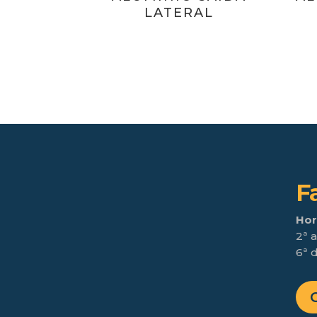
LATERAL
F
Hor
2ª a
6ª d