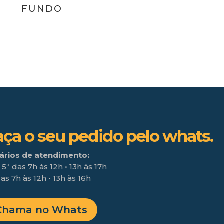
FUNDO
aça o seu pedido pelo whats.
ários de atendimento:
 5ª das 7h às 12h • 13h às 17h
as 7h às 12h • 13h às 16h
Chama no Whats