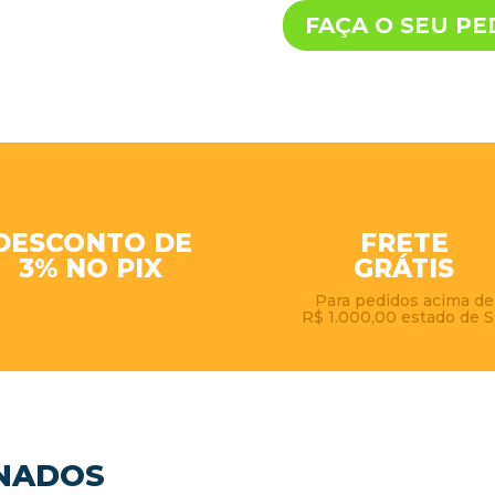
FAÇA O SEU PE
DESCONTO DE
FRETE
3% NO PIX
GRÁTIS
Para pedidos acima de
R$ 1.000,00 estado de 
NADOS